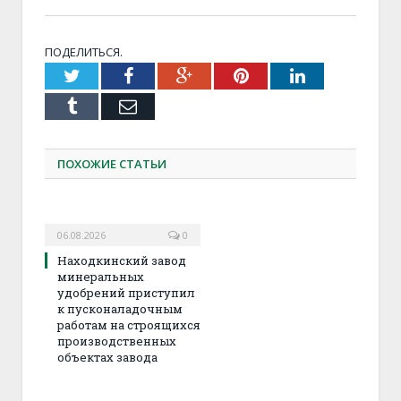
ПОДЕЛИТЬСЯ.
Twitter
Facebook
Google+
Pinterest
LinkedIn
Tumblr
Email
ПОХОЖИЕ СТАТЬИ
06.08.2026
0
Находкинский завод
минеральных
удобрений приступил
к пусконаладочным
работам на строящихся
производственных
объектах завода