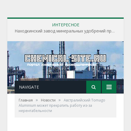
ИНТЕРЕСНОЕ
Находкинский завод минеральных удобрений приступил к пусконаладочным работам на строящихся производственных объектах завода
NAVIGATE
»
»
Главная
Новости
Австралийский Tomago
Aluminium может прекратить работу из-за
нерентабельности