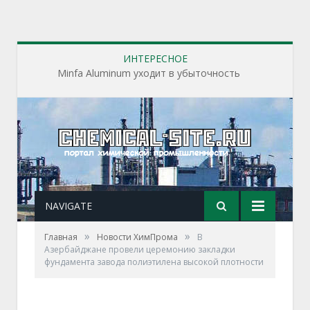
ИНТЕРЕСНОЕ
Minfa Aluminum уходит в убыточность
NAVIGATE
»
»
Главная
Новости ХимПрома
В
Азербайджане провели церемонию закладки
фундамента завода полиэтилена высокой плотности