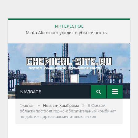
ИНТЕРЕСНОЕ
Minfa Aluminum уходит в убыточность
NAVIGATE
»
»
Главная
Новости ХимПрома
В Омской
области построят горно-обогатительный комбинат
по добыче циркон-ильменитовых песков