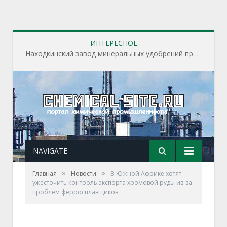
ИНТЕРЕСНОЕ
Находкинский завод минеральных удобрений приступил к пусконаладочным работам на строящихся производственных объектах завода
NAVIGATE
»
»
Главная
Новости
В Южной Африке хотят
ужесточить контроль экспорта хромовой руды из-за
проблем ферросплавщиков