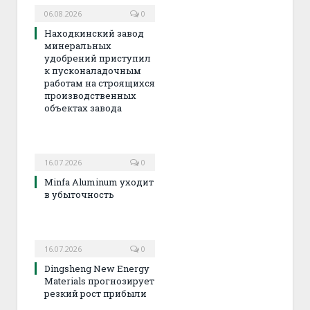
06.08.2026
0
Находкинский завод
минеральных
удобрений приступил
к пусконаладочным
работам на строящихся
производственных
объектах завода
16.07.2026
0
Minfa Aluminum уходит
в убыточность
16.07.2026
0
Dingsheng New Energy
Materials прогнозирует
резкий рост прибыли