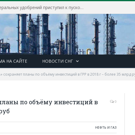
Находкинский завод минеральных удобрений приступил к пусконаладочным работам на строящихся производственных объектах завода
МА НА САЙТЕ
НОВОСТИ СНГ
» сохраняет планы по объёму инвестиций в ГРР в 2018 г – более 35 млрд р
 планы по объёму инвестиций в
0
 руб
НЕФТЬ И ГАЗ