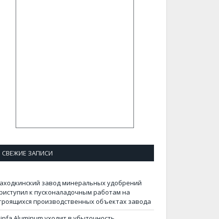
СВЕЖИЕ ЗАПИСИ
аходкинский завод минеральных удобрений
риступил к пусконаладочным работам на
троящихся производственных объектах завода
infa Aluminum уходит в убыточность