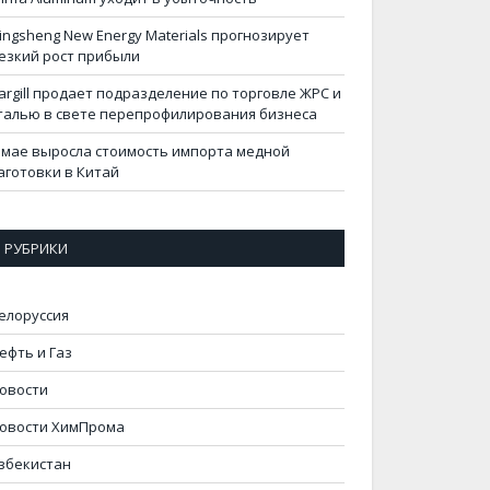
ingsheng New Energy Materials прогнозирует
езкий рост прибыли
argill продает подразделение по торговле ЖРС и
талью в свете перепрофилирования бизнеса
 мае выросла стоимость импорта медной
аготовки в Китай
РУБРИКИ
елоруссия
ефть и Газ
овости
овости ХимПрома
збекистан