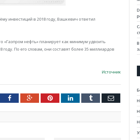
D
р
ёму инвестиций в 2018 году, Вашкевич ответил
C
с
что «Газпром нефть» планирует как минимум удвоить
В
з
 году. По его словам, они составят более 35 миллиардов
Источник
Б
tter
Facebook
Google+
Pinterest
LinkedIn
Tumblr
Email
Н
Н
Н
У