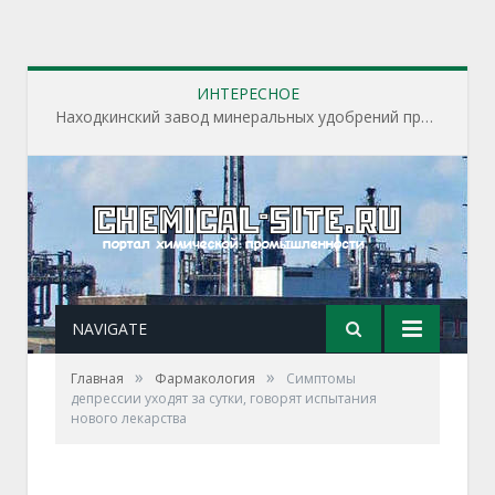
ИНТЕРЕСНОЕ
Находкинский завод минеральных удобрений приступил к пусконаладочным работам на строящихся производственных объектах завода
NAVIGATE
»
»
Главная
Фармакология
Симптомы
депрессии уходят за сутки, говорят испытания
нового лекарства