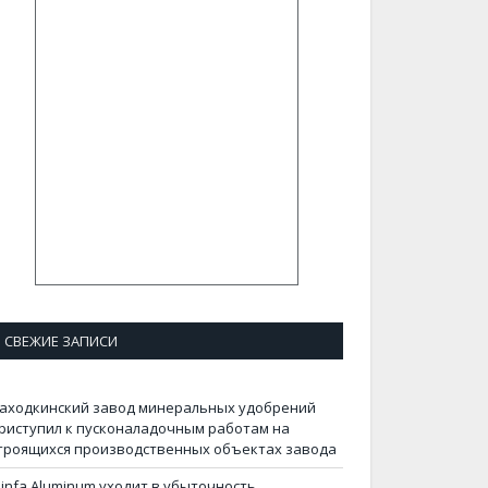
СВЕЖИЕ ЗАПИСИ
аходкинский завод минеральных удобрений
риступил к пусконаладочным работам на
троящихся производственных объектах завода
infa Aluminum уходит в убыточность