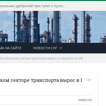
Находкинский завод минеральных удобрений приступил к пусконаладочным работам на строящихся производственных объектах завода
МА НА САЙТЕ
НОВОСТИ СНГ
 в японском секторе транспорта вырос в I квартале на 3%
ом секторе транспорта вырос в I
0
НОВОСТИ