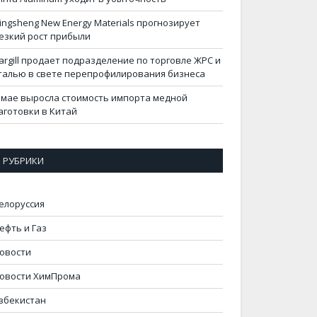
ingsheng New Energy Materials прогнозирует
езкий рост прибыли
argill продает подразделение по торговле ЖРС и
талью в свете перепрофилирования бизнеса
 мае выросла стоимость импорта медной
аготовки в Китай
РУБРИКИ
елоруссия
ефть и Газ
овости
овости ХимПрома
збекистан