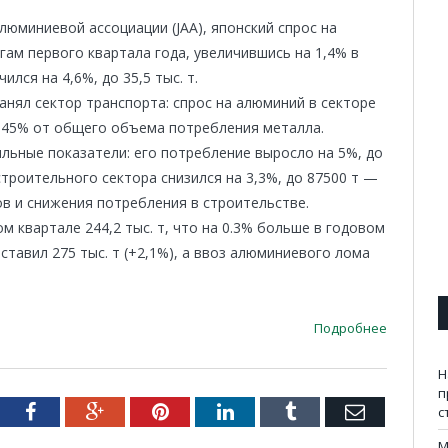
юминиевой ассоциации (JAA), японский спрос на
огам первого квартала года, увеличившись на 1,4% в
лся на 4,6%, до 35,5 тыс. т.
анял сектор транспорта: спрос на алюминий в секторе
ло 45% от общего объема потребления металла.
ьные показатели: его потребление выросло на 5%, до
 строительного сектора снизился на 3,3%, до 87500 т —
в и снижения потребления в строительстве.
 квартале 244,2 тыс. т, что на 0.3% больше в годовом
тавил 275 тыс. т (+2,1%), а ввоз алюминиевого лома
Подробнее
Н
п
tter
Facebook
Google+
Pinterest
LinkedIn
Tumblr
Email
с
M