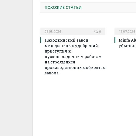
ПОХОЖИЕ СТАТЬИ
06.08.2026
0
16.07.2026
Находкинский завод
Minfa A
минеральных удобрений
убыточ
приступил к
пусконаладочным работам
на строящихся
производственных объектах
завода