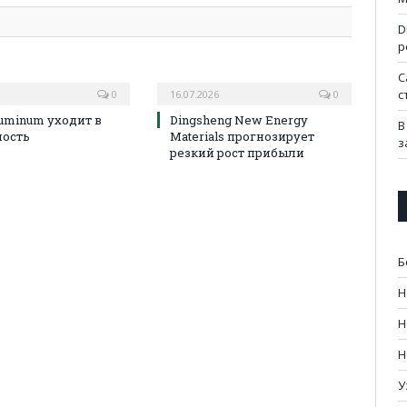
D
р
C
с
0
16.07.2026
0
luminum уходит в
Dingsheng New Energy
В
ность
Materials прогнозирует
з
резкий рост прибыли
Б
Н
Н
Н
У