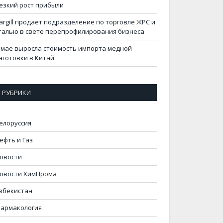
езкий рост прибыли
argill продает подразделение по торговле ЖРС и
талью в свете перепрофилирования бизнеса
 мае выросла стоимость импорта медной
аготовки в Китай
РУБРИКИ
елоруссия
ефть и Газ
овости
овости ХимПрома
збекистан
армакология