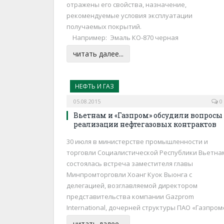
отражены его свойства, назначение,
рекомендуемые условия эксплуатации
получаемых покрытий.
Например: Эмаль КО-870 черная
читать далее...
НЕФТЬ И ГАЗ
05.08.2015
0
Вьетнам и «Газпром» обсудили вопросы
реализации нефтегазовых контрактов
30 июля в министерстве промышленности и
торговли Социалистической Республики Вьетна
состоялась встреча заместителя главы
Минпромторговли Хоанг Куок Выонга с
делегацией, возглавляемой директором
представительства компании Gazprom
International, дочерней структуры ПАО «Газпром»
читать далее...