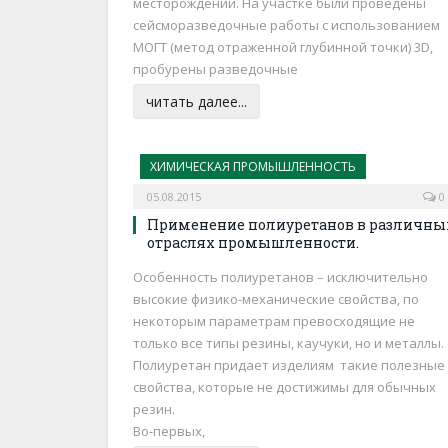
месторождении. На участке были проведены
сейсморазведочные работы с использованием
МОГТ (метод отраженной глубинной точки) 3D,
пробурены разведочные
читать далее...
ХИМИЧЕСКАЯ ПРОМЫШЛЕННОСТЬ
05.08.2015
0
Применение полиуретанов в различны
отраслях промышленности.
Особенность полиуретанов – исключительно
высокие физико-механические свойства, по
некоторым параметрам превосходящие не
только все типы резины, каучуки, но и металлы.
Полиуретан придает изделиям такие полезные
свойства, которые не достижимы для обычных
резин.
Во-первых,