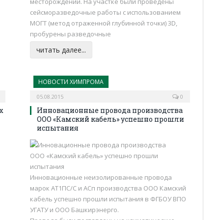
месторождении. На участке были проведены
сейсморазведочные работы с использованием
МОГТ (метод отраженной глубинной точки) 3D,
пробурены разведочные
читать далее...
НОВОСТИ ХИМПРОМА
05.08.2015
0
х
Инновационные провода производства
ООО «Камский кабель» успешно прошли
испытания
Инновационные неизолированные провода
марок АТ1ПС/С и АСп производства ООО Камский
кабель успешно прошли испытания в ФГБОУ ВПО
УГАТУ и ООО Башкирэнерго.