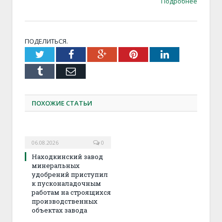
Подробнее
ПОДЕЛИТЬСЯ.
Twitter
Facebook
Google+
Pinterest
LinkedIn
Tumblr
Email
ПОХОЖИЕ СТАТЬИ
06.08.2026
0
Находкинский завод
минеральных
удобрений приступил
к пусконаладочным
работам на строящихся
производственных
объектах завода