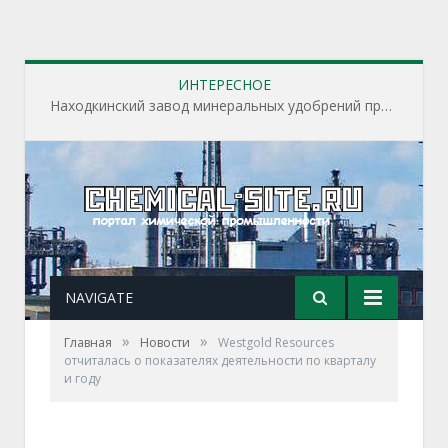
ИНТЕРЕСНОЕ
Находкинский завод минеральных удобрений приступил к пусконаладочным работам на строящихся производственных объектах завода
NAVIGATE
»
»
Главная
Новости
Westgold Resources
отчиталась о показателях деятельности по кварталу
и году